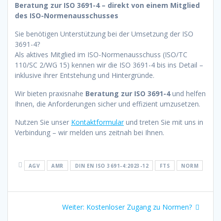
Beratung zur ISO 3691-4 – direkt von einem Mitglied
des ISO-Normenausschusses
Sie benötigen Unterstützung bei der Umsetzung der ISO
3691-4?
Als aktives Mitglied im ISO-Normenausschuss (ISO/TC
110/SC 2/WG 15) kennen wir die ISO 3691-4 bis ins Detail –
inklusive ihrer Entstehung und Hintergründe.
Wir bieten praxisnahe
Beratung zur ISO 3691-4
und helfen
Ihnen, die Anforderungen sicher und effizient umzusetzen.
Nutzen Sie unser
Kontaktformular
und treten Sie mit uns in
Verbindung – wir melden uns zeitnah bei Ihnen.
AGV
AMR
DIN EN ISO 3691-4:2023-12
FTS
NORM
Beitragsnavigation
Nächster
Weiter:
Kostenloser Zugang zu Normen?
Beitrag: